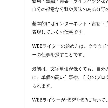
健康・金融・美容・ライフハックな
1.5
プロ
自分の得意な分野や興味のある分野
グラ
マー
基本的にはインターネット・書籍・
2
表現していくお仕事です。
副
業
WEBライターの始め方は、クラウド
で
ーの仕事を探すことです。
自
由
に
最初は、文字単価が低くても、自分
ク
に、単価の高い仕事や、自分のブロ
リ
エ
られます。
イ
テ
WEBライターがHSS型HSPに向い
ィ