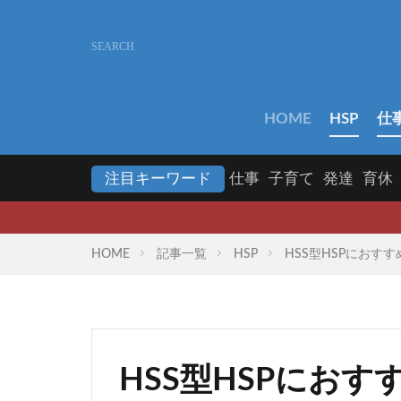
HOME
HSP
仕
注目キーワード
仕事
子育て
発達
育休
HOME
記事一覧
HSP
HSS型HSPにお
HSS型HSPにお