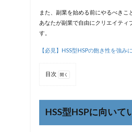
また、副業を始める前にやるべきこと
あなたが副業で自由にクリエイティ
す。
【必見】HSS型HSPの飽き性を強
目次
1
HSS
型
HSP
HSS型HSPに向い
に
向
い