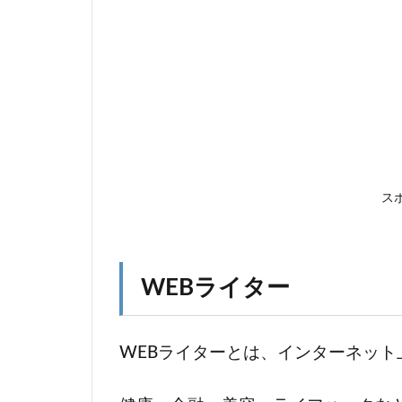
1.2
アフ
ィリ
エイ
ト
1.3
WEB
デザ
ス
イナ
ー
1.4
WEBライター
イラ
スト
レー
WEBライターとは、インターネッ
ター