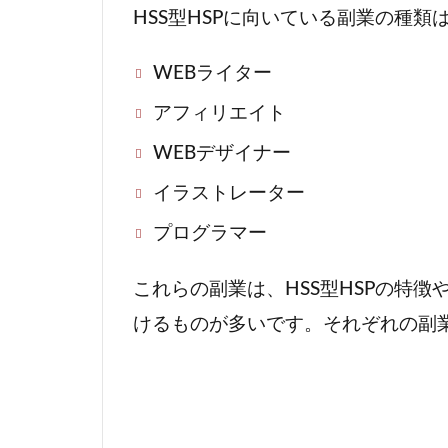
て
HSS型HSPに向いている副業の種類
い
る
WEBライター
副
アフィリエイト
業
の
WEBデザイナー
種
類
イラストレーター
と
プログラマー
そ
の
これらの副業は、HSS型HSPの特
理
由
けるものが多いです。それぞれの副
1.1
WEB
ライ
ター