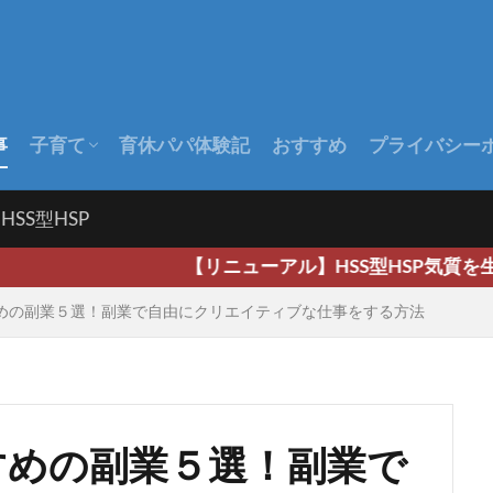
事
子育て
育休パパ体験記
おすすめ
プライバシー
出産前
出産後
赤ちゃんの成長
HSS型HSP
【リニューアル】HSS型HSP気質を生かし広く深く
すすめの副業５選！副業で自由にクリエイティブな仕事をする方法
すすめの副業５選！副業で