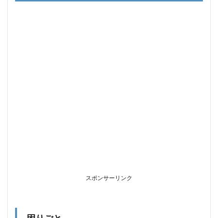
編】
1.1
困り
ごと
1.2
対処
法
2
まと
め
スポンサーリンク