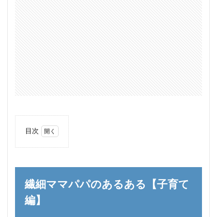
目次
1
繊細
ママ
パパ
のあ
繊細ママパパのあるある【子育て
るあ
る
編】
【子
育て