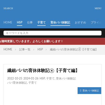
HOME
HSP
仕事
子育て
育休パパ体験記
おすすめ
プライバシ
ます。よろしくお願いします！
HOME
記事一覧
HSP
繊細パパの育休体験記④【子育て編】
繊細パパの育休体験記④【子育て編】
2022-10-25
2024-01-26
HSP
,
子育て
,
育休パパ体験記
パパ育休体験記
,
子育て
育休パパ体験記