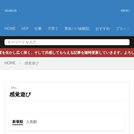
HOME
HSP
仕事
子育て
育休パパ体験記
おすすめ
プライバシ
質を生かし広く深く、そして共感してもらえる記事を随時更新していきます。よろしく
HOME
感覚遊び
TAG
感覚遊び
新着順
人気順