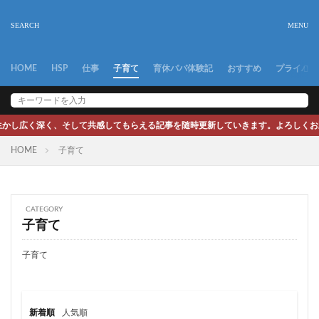
HOME
HSP
仕事
子育て
育休パパ体験記
おすすめ
プライバシ
かし広く深く、そして共感してもらえる記事を随時更新していきます。よろしくお願い
HOME
子育て
CATEGORY
子育て
子育て
新着順
人気順