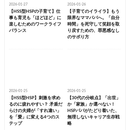
2026-01-27
2026-01-26
【HSS型HSPの子育て】仕
【子育てのイライラ】もう
事も育児も「ほどほど」に
限界なママパパへ。「自分
楽しむためのワークライフ
時間」を死守して笑顔を取
バランス
り戻すための、罪悪感なし
のサボり方
2026-01-25
2026-01-25
【HSS型HSP】刺激を求め
【30代の分岐点】「出世」
るのに疲れやすい？ 矛盾だ
か「家族」か選べない！
らけの夫婦が「すれ違い」
HSPパパがたどり着いた、
を「愛」に変える4つのス
無理しないキャリア生存戦
テップ
略