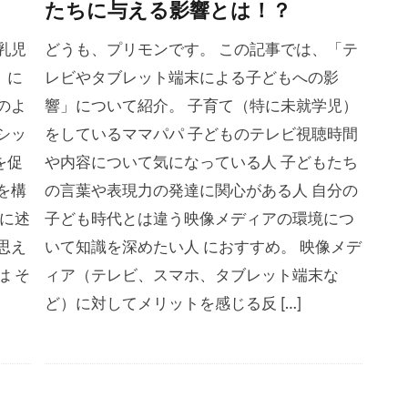
たちに与える影響とは！？
乳児
どうも、プリモンです。 この記事では、「テ
」に
レビやタブレット端末による子どもへの影
のよ
響」について紹介。 子育て（特に未就学児）
シッ
をしているママパパ 子どものテレビ視聴時間
を促
や内容について気になっている人 子どもたち
を構
の言葉や表現力の発達に関心がある人 自分の
先に述
子ども時代とは違う映像メディアの環境につ
思え
いて知識を深めたい人 におすすめ。 映像メデ
は そ
ィア（テレビ、スマホ、タブレット端末な
ど）に対してメリットを感じる反 […]