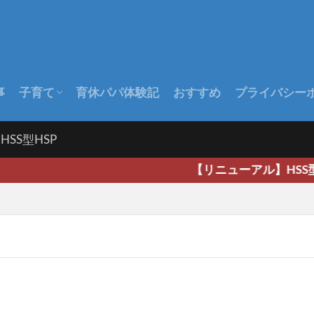
事
子育て
育休パパ体験記
おすすめ
プライバシー
出産前
出産後
赤ちゃんの成長
HSS型HSP
【リニューアル】HSS型H