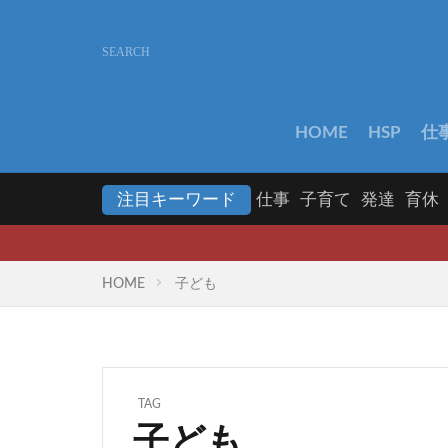
HOME
HSP
仕
注目キーワード
仕事
子育て
発達
育休
HOME
子ども
TAG
子ども