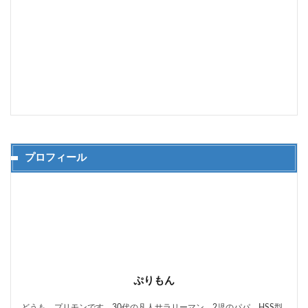
プロフィール
ぷりもん
どうも、プリモンです。30代の凡人サラリーマン。2児のパパ。HSS型