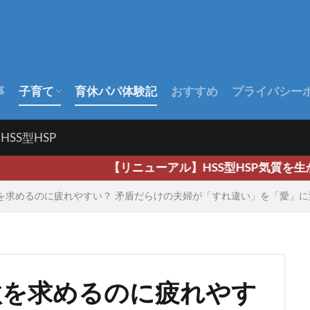
事
子育て
育休パパ体験記
おすすめ
プライバシー
出産前
出産後
赤ちゃんの成長
HSS型HSP
リニューアル】HSS型HSP気質を生かし広く深く、そして
刺激を求めるのに疲れやすい？ 矛盾だらけの夫婦が「すれ違い」を「愛」
刺激を求めるのに疲れやす