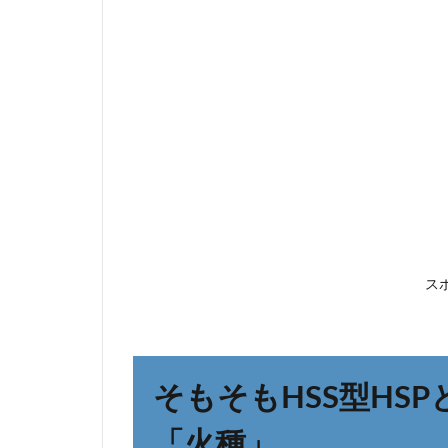
そも
そも
HSS
型
HSP
と
は？
夫婦
関係
にお
ける
ス
「火
種」
2.1
よく
そもそもHSS型HS
ある
夫婦
「火種」