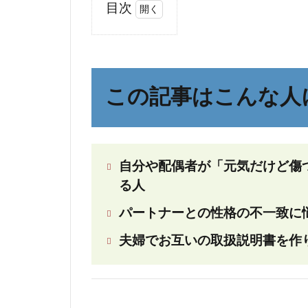
目次
1
こ
の
記
この記事はこんな人
事
は
こ
ん
自分や配偶者が「元気だけど傷つ
な
る人
人
に
パートナーとの性格の不一致に
お
す
夫婦でお互いの取扱説明書を作
す
め
2