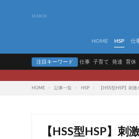
HOME
HSP
仕
注目キーワード
仕事
子育て
発達
育休
【
HOME
記事一覧
HSP
【HSS型HSP】
【HSS型HSP】