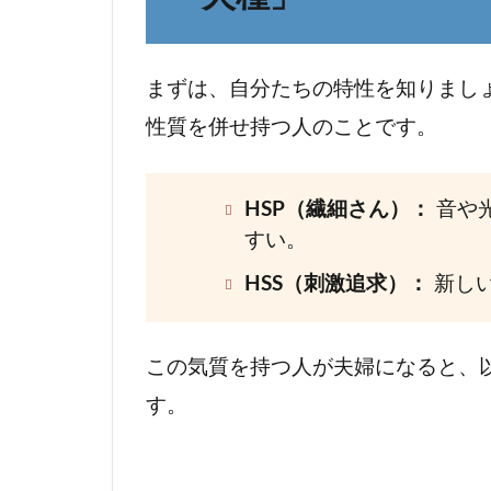
トラ
ブル
のパ
まずは、自分たちの特性を知りましょう
ター
ン
性質を併せ持つ人のことです。
3
パタ
HSP（繊細さん）：
音や
ーン
すい。
別：
HSS
HSS（刺激追求）：
新し
型
HSP
夫婦
この気質を持つ人が夫婦になると、
の
す。
「あ
るあ
る」