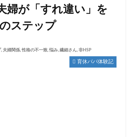
の夫婦が「すれ違い」を
つのステップ
プ
,
夫婦関係
,
性格の不一致
,
悩み
,
繊細さん
,
非HSP
育休パパ体験記