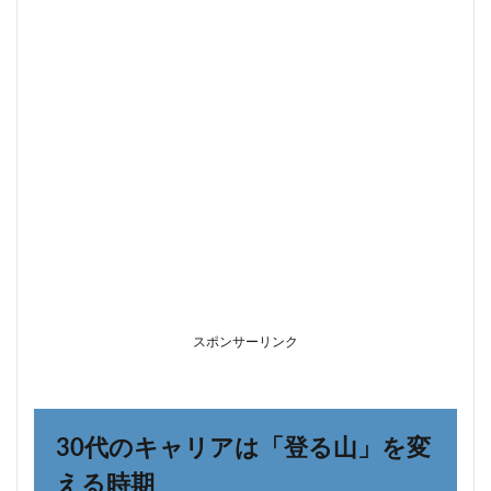
2.1
30代
HSP
が目
指す
べき
「新
しい
成
功」
の定
義
3
ワー
クラ
イフ
スポンサーリンク
バラ
ンス
を叶
える
「3
30代のキャリアは「登る山」を変
つの
キャ
える時期
リア