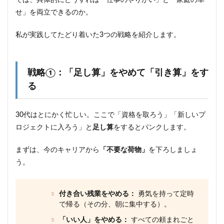
では、具体的にどうすれば「仕事のやりがい」と「家庭の幸
リア
せ」を両立できるのか。
ル
6
私が実践してたどり着いた3つの戦略を紹介します。
まと
め：
30
代は
戦略①：「足し算」をやめて「引き算」をす
「自
分仕
る
様」
にキ
ャリ
30代はとにかく忙しい。ここで「資格を取ろう」「新しいプ
アを
ロジェクトに入ろう」と
足し算
をするとパンクします。
書き
換え
る時
まずは、今のキャリアから
「不要な荷物」
を下ろしましょ
う。
付き合い残業をやめる：
勇気を持って定時
で帰る（その分、朝に集中する）。
「いい人」をやめる：
すべての頼まれごと