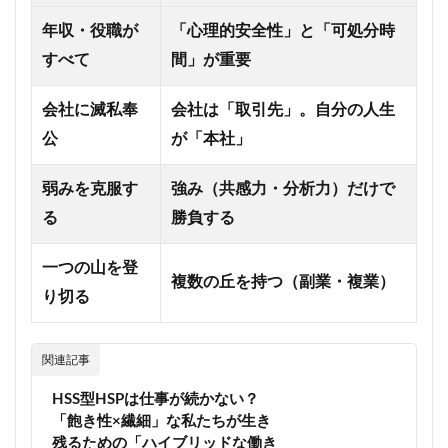
ク
年収・役職が
「心理的安全性」と「可処分時
4.1
すべて
間」が重要
Q1.
お金
が十
会社に滅私奉
会社は「取引先」。自分の人生
分に
あっ
公
が「本社」
ても
やり
弱みを克服す
強み（共感力・分析力）だけで
たい
こと
る
勝負する
は？
4.2
一つの山を登
Q2.
複数の丘を持つ（副業・複業）
り切る
苦労
せず
に人
より
関連記事
上手
くで
HSS型HSPは仕事が続かない？
きる
「飽き性×繊細」な私たちが生き
こと
は？
残るための「ハイブリッドな働き