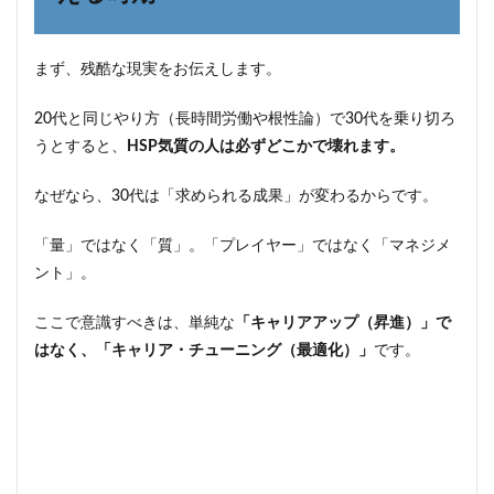
戦
略」
まず、残酷な現実をお伝えします。
3.1
戦略
①：
20代と同じやり方（長時間労働や根性論）で30代を乗り切ろ
「足
うとすると、
HSP気質の人は必ずどこかで壊れます。
し
算」
をや
なぜなら、30代は「求められる成果」が変わるからです。
めて
「引
「量」ではなく「質」。「プレイヤー」ではなく「マネジメ
き
ント」。
算」
をす
る
ここで意識すべきは、単純な
「キャリアアップ（昇進）」で
3.2
はなく、「キャリア・チューニング（最適化）」
です。
戦略
②：
社内
評価
より
「市
場価