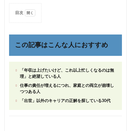
目次
1
この
記事
はこ
んな
この記事はこんな人におすすめ
人に
おす
すめ
2
「年収は上げたいけど、これ以上忙しくなるのは無
30
理」と絶望している人
代の
キャ
仕事の責任が増えるにつれ、家庭との両立が崩壊し
リア
つつある人
は
「登
「出世」以外のキャリアの正解を探している30代
る
山」
を変
える
時期