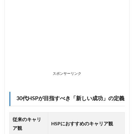
値」
を磨
く
3.3
戦略
③：
リスク
分散と
しての
「副業
（複
業）」
スポンサーリンク
4
「や
りが
い」
30代HSPが目指すべき「新しい成功」の定義
を見
つけ
るた
めの
従来のキャリ
自己
HSPにおすすめのキャリア観
分析
ア観
ハッ