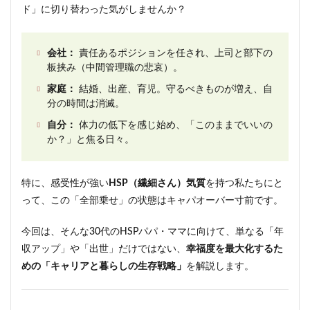
ド」に切り替わった気がしませんか？
会社：
責任あるポジションを任され、上司と部下の
板挟み（中間管理職の悲哀）。
家庭：
結婚、出産、育児。守るべきものが増え、自
分の時間は消滅。
自分：
体力の低下を感じ始め、「このままでいいの
か？」と焦る日々。
特に、感受性が強い
HSP（繊細さん）気質
を持つ私たちにと
って、この「全部乗せ」の状態はキャパオーバー寸前です。
今回は、そんな30代のHSPパパ・ママに向けて、単なる「年
収アップ」や「出世」だけではない、
幸福度を最大化するた
めの「キャリアと暮らしの生存戦略」
を解説します。