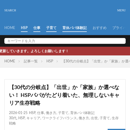
HOME
HSP
仕事
子育て
育休パパ体験記
おすすめ
プライバシ
よろしくお願いします！
HOME
記事一覧
HSP
【30代の分岐点】「出世」か「家族」か選
【30代の分岐点】「出世」か「家族」か選べな
い！ HSPパパがたどり着いた、無理しないキャ
リア生存戦略
2026-01-25
HSP
,
仕事
,
働き方
,
子育て
,
育休パパ体験記
30代
,
HSP
,
キャリア
,
ワークライフバランス
,
働き方
,
出世
,
子育て
,
生存
戦略