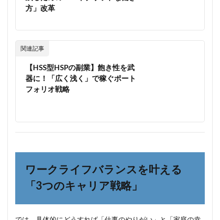
方」改革
4.3
Q3.
誰に
「あ
りが
関連記事
と
う」
【HSS型HSPの副業】飽き性を武
と言
器に！「広く浅く」で稼ぐポート
われ
フォリオ戦略
るの
が一
番嬉
し
い？
5
30
代パ
ワークライフバランスを叶える
パの
実
「3つのキャリア戦略」
録：
育休
復帰
後の