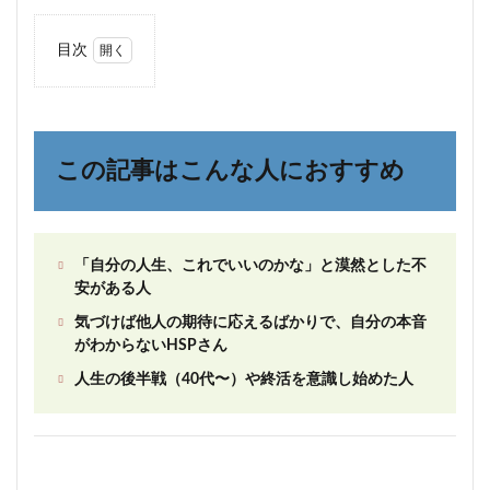
目次
1
この
記事
はこ
んな
この記事はこんな人におすすめ
人に
おす
すめ
2
「自分の人生、これでいいのかな」と漠然とした不
な
安がある人
ぜ、
HSP
気づけば他人の期待に応えるばかりで、自分の本音
は
がわからないHSPさん
「後
悔」
人生の後半戦（40代〜）や終活を意識し始めた人
しや
すい
の
か？
3