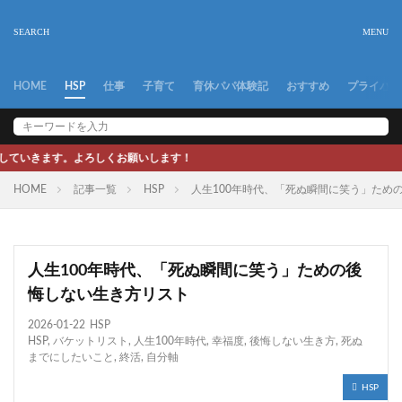
HOME
HSP
仕事
子育て
育休パパ体験記
おすすめ
プライバシ
ろしくお願いします！
HOME
記事一覧
HSP
人生100年時代、「死ぬ瞬間に笑う」ため
人生100年時代、「死ぬ瞬間に笑う」ための後
悔しない生き方リスト
2026-01-22
HSP
HSP
,
バケットリスト
,
人生100年時代
,
幸福度
,
後悔しない生き方
,
死ぬ
までにしたいこと
,
終活
,
自分軸
HSP