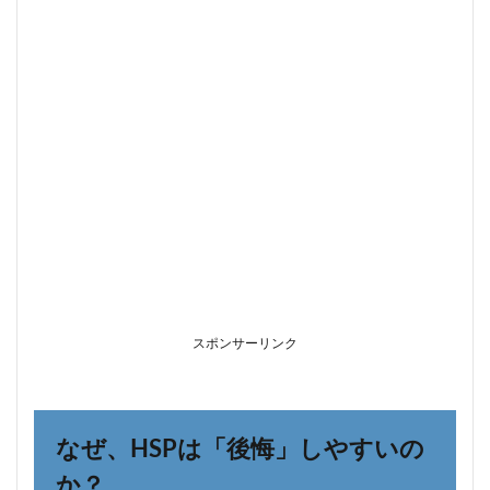
人生
100
年時
代、
後悔
しな
いた
めの
「3
つの
柱」
3.1
柱①：
人間関係
（Human
Relationships）
スポンサーリンク
4
柱
②：仕事
とお金
（Work
&
なぜ、HSPは「後悔」しやすいの
Money）
か？
5
柱