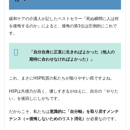
③：自
分自身
（Self &
緩和ケアの介護人が記したベストセラー『死ぬ瞬間に人は何
Health）
を後悔するのか』によると、後悔の第1位は圧倒的にこれで
6
す。
さい
ご
に：
今日
「自分自身に正直に生きればよかった（他人の
が、
期待に合わせなければよかった）」
残り
の人
生で
一番
これ、まさにHSP気質の私たちが陥りやすい罠ですよね。
若い
日
HSPは共感力が高く、優しすぎるがゆえに、自分の「やりた
い」を後回しにしがちです。
だからこそ、私たちは
意識的に「自分軸」を取り戻すメンテ
ナンス（＝後悔しないためのリスト消化）
が必要なのです。