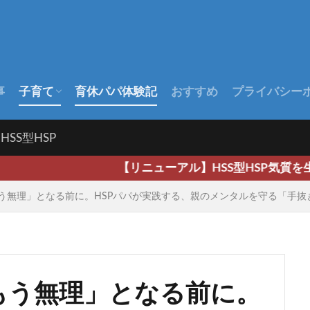
事
子育て
育休パパ体験記
おすすめ
プライバシー
出産前
出産後
赤ちゃんの成長
HSS型HSP
【リニューアル】HSS型HSP気質を生かし広く深く、そし
う無理」となる前に。HSPパパが実践する、親のメンタルを守る「手抜
もう無理」となる前に。