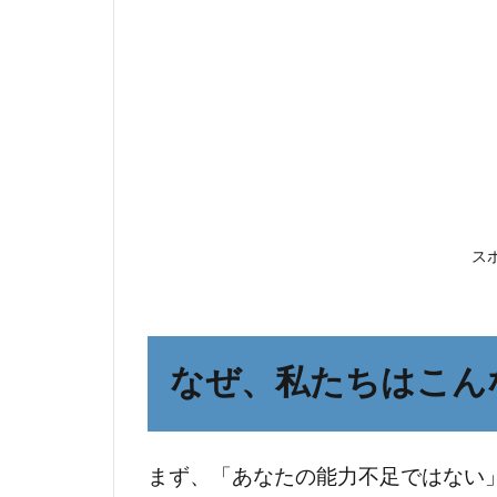
私た
ちは
こん
なに
疲れ
てい
るの
か？
ス
3
メン
タル
を守
る
なぜ、私たちはこん
「ス
トレ
ス解
まず、「あなたの能力不足ではない
消」