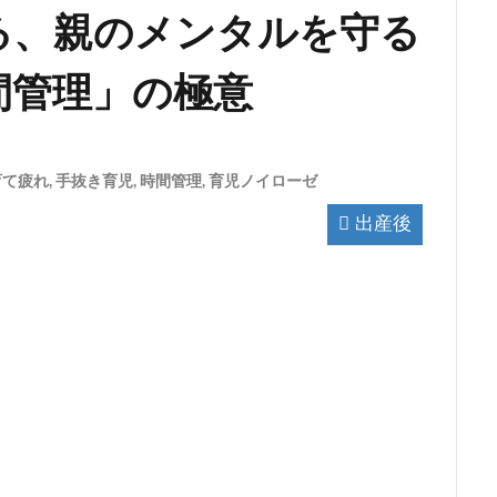
る、親のメンタルを守る
間管理」の極意
育て疲れ
,
手抜き育児
,
時間管理
,
育児ノイローゼ
出産後