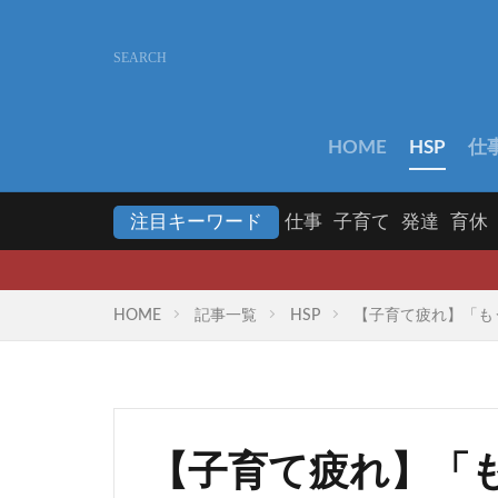
HOME
HSP
仕
注目キーワード
仕事
子育て
発達
育休
HOME
記事一覧
HSP
【子育て疲れ】「も
【子育て疲れ】「