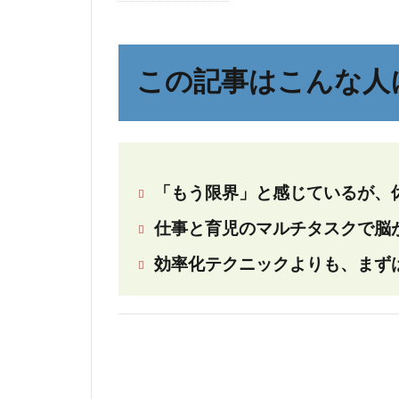
こ
の
記
この記事はこんな人
事
は
こ
ん
な
「もう限界」と感じているが、
人
に
仕事と育児のマルチタスクで脳が
お
効率化テクニックよりも、まず
す
す
め
2
な
ぜ、