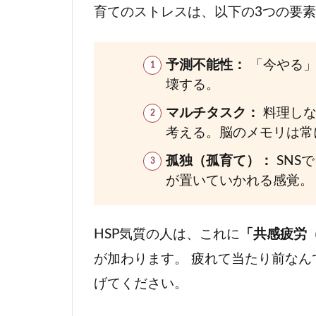
の具
育てのストレスは、以下の3つの要
体策
（レ
ベル
予測不能性：
「今やる」
別）
壊する。
3.1
マルチタスク：
料理しな
レベ
考える。脳のメモリは常
ル
孤独（孤育て）：
SNS
1：
が置いていかれる感覚。
【3
分】
トイ
HSP気質の人は、これに
「共感疲労
レ瞑
想
が加わります。 疲れて当たり前な
3.2
げてください。
レベル