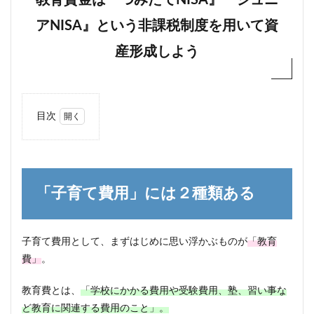
教育資金は『つみたてNISA』『ジュニ
アNISA』という非課税制度を用いて資
産形成しよう
目次
1
「子
育て
費
用」
「子育て費用」には２種類ある
には
２種
類あ
る
子育て費用として、まずはじめに思い浮かぶものが
「教育
費」
2
。
子供
1人
教育費とは、
「学校にかかる費用や受験費用、塾、習い事な
にか
ど教育に関連する費用のこと」。
かる