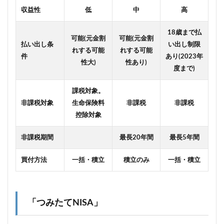
収益性
低
中
高
18歳まで払
可能(元金割
可能(元金割
払い出し条
い出し制限
れする可能
れする可能
件
あり(2023年
性大)
性あり)
度まで)
課税対象。
非課税対象
生命保険料
非課税
非課税
控除対象
非課税期間
最長20年間
最長5年間
買付方法
一括・積立
積立のみ
一括・積立
「つみたてNISA」