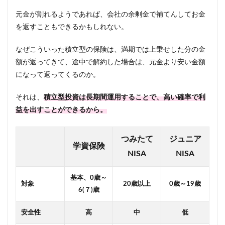
元金が割れるようであれば、会社の余剰金で補てんしてお金
を返すこともできるかもしれない。
なぜこういった積立型の保険は、満期では上乗せした分の金
額が返ってきて、途中で解約した場合は、元金より安い金額
になって返ってくるのか。
それは、
積立型投資は長期間運用することで、高い確率で利
益を出すことができるから。
つみたて
ジュニア
学資保険
NISA
NISA
基本、0歳～
対象
20歳以上
0歳～19歳
6(７)歳
安全性
高
中
低