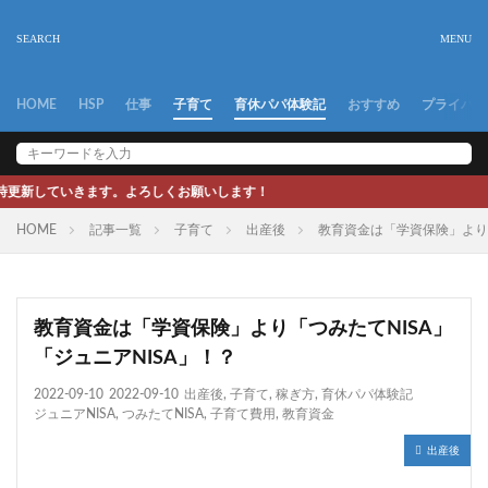
HOME
HSP
仕事
子育て
育休パパ体験記
おすすめ
プライバシ
ろしくお願いします！
HOME
記事一覧
子育て
出産後
教育資金は「学資保険」より「
教育資金は「学資保険」より「つみたてNISA」
「ジュニアNISA」！？
2022-09-10
2022-09-10
出産後
,
子育て
,
稼ぎ方
,
育休パパ体験記
ジュニアNISA
,
つみたてNISA
,
子育て費用
,
教育資金
出産後