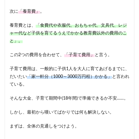
「教
育
次に
「養育費」
。
費」
養育費とは、
3
「食費代や衣服代、おもちゃ代、文具代、レジ
「教
ャー代など子供を育てるうえでかかる教育費以外の費用のこ
育資
と」。
金」
を確
保す
この2つの費用を合わせて、
「子育て費用」
と言う。
る方
法
子育て費用は、一般的に子供1人を大人に育てあげるまでに、
4
だいたい
「家一軒分（1000～3000万円程）かかる」
と言われ
教育
ている。
資金
の確
そんな大金、子育て期間中(18年間)で準備できるか不安……。
保は
「貯
蓄」
しかし、最初から嘆いてばかりでは何も解決しない。
や
「学
まずは、全体の見通しをつけよう。
資保
険」
が一