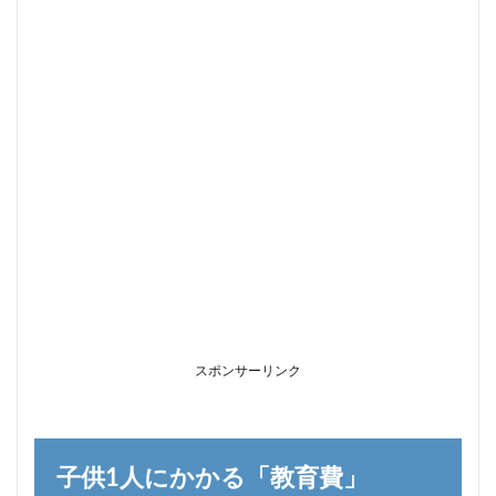
般的
4.1
貯蓄
4.2
学資
保険
5
「つみ
たて
NISA」
もしく
は「ジ
ュニア
NISA」
がおす
すめ
スポンサーリンク
5.1
「つみ
たて
NISA」
子供1人にかかる「教育費」