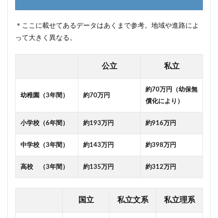
5.2
「ジュ
ニア
＊ここに載せてあるデータはあくまで参考。地域や進路によ
NISA」
って大きく異なる。
6
おわ
りに
公立
私立
約70万円（幼保無
幼稚園（3年間）
約70万円
償化により）
小学校（6年間）
約193万円
約916万円
中学校（3年間）
約143万円
約398万円
高校 （3年間）
約135万円
約312万円
国立
私立文系
私立理系