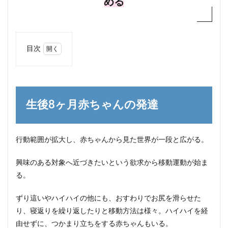
める
目次
1
生後
8ヶ
月赤
ちゃ
生後8ヶ月赤ちゃんの発達
んの
発達
1.1
行動範囲が拡大し、赤ちゃんから見た世界が一段と広がる。
生後8
ヶ月
興味のある対象へ近づきたいという欲求から移動運動が始ま
赤ち
ゃん
る。
の運
動(身
ずり這いやハイハイの他にも、おすわりでお尻を滑らせた
体)発
達
り、寝返りを繰り返したりと移動方法は様々。ハイハイを経
由せずに、つかまり立ちをする赤ちゃんもいる。
2