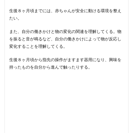
生後
8ヶ
生後８ヶ月頃までには、赤ちゃんが安全に動ける環境を整え
月赤
たい。
ちゃ
んの
お世
また、自分の働きかけと物の変化の関連を理解してくる。物
話ポ
を振ると音が鳴るなど、自分の働きかけによって物が反応し
イン
変化することを理解してくる。
ト
2.1
生後８ヶ月頃から指先の操作がますます器用になり、興味を
「社
持ったものを自分から進んで触ったりする。
会的
参
照」
が始
まる
2.2
大人
の真
似を
し始
める