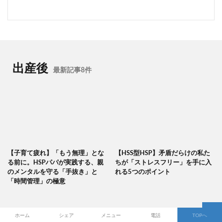
出産後
最新記事8件
【子育て疲れ】「もう無理」とな
【HSS型HSP】矛盾だらけの私た
る前に。HSPパパが実践する、親
ちが「ストレスフリー」を手に入
のメンタルを守る「手抜き」と
れる5つのポイント
「時間管理」の極意
ホーム
シェア
メニュー
電話
TOPへ