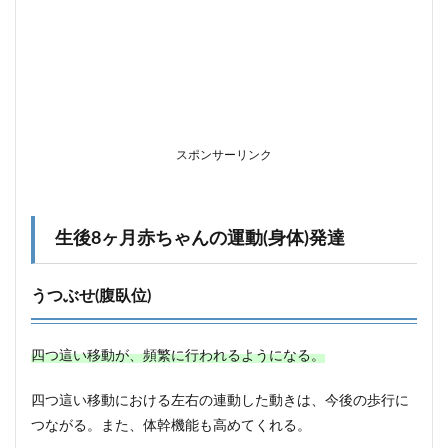
2.3
表情
が豊
かに
な
り、
気持
ちを
表現
スポンサーリンク
し始
める
2.4
生後8ヶ月赤ちゃんの運動(身体)発達
握り
やす
いお
うつぶせ(腹臥位)
もち
ゃを
用意
する
四つ這い移動が、頻繁に行われるようになる。
2.5
四つ這い移動における左右の連動した動きは、今後の歩行に
生後8
ヶ月赤
つながる。また、体幹機能も高めてくれる。
ちゃん