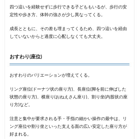
の3大
四つ這いを経験せずに歩行できる子どももいるが、歩行の安
課題
「夜泣
定性や歩き方、体幹の強さが少し異なってくる。
き」、
「寝か
成長とともに、その差も埋まってくるため、四つ這いを経由
しつ
け」、
していないからと過度に心配しなくても大丈夫。
「ぐず
り」
おすわり(座位)
おすわりのバリエーションが増えてくる。
リング座位(ドーナツ状の座り方)、長座位(脚を前に伸ばした
状態の座り方)、横座り(おねえさん座り)、割り坐(内股状の座
り方)など。
注意と集中が要求される手・手指の細かい操作の最中は、リ
ング座位や割り坐といった支える面の広い安定した座り方が
好まれる。