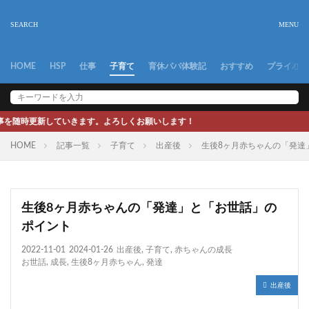
HOME
HSP
仕事
子育て
育休パパ体験記
おすすめ
プライバシ
きます。よろしくお願いします！
HOME
記事一覧
子育て
出産後
生後8ヶ月赤ちゃんの「発達
生後8ヶ月赤ちゃんの「発達」と「お世話」の
ポイント
2022-11-01
2024-01-26
出産後
,
子育て
,
赤ちゃんの成長
お世話
,
成長
,
生後8ヶ月赤ちゃん
,
発達
出産後