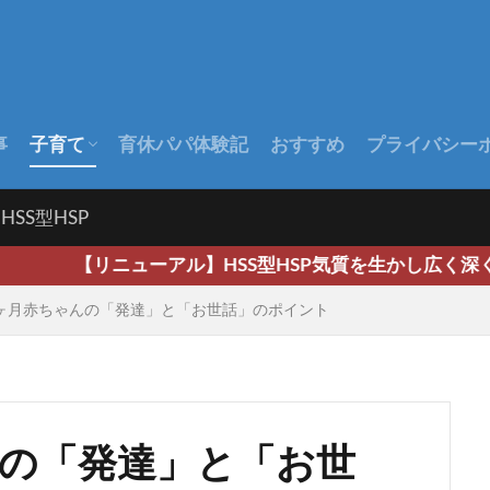
事
子育て
育休パパ体験記
おすすめ
プライバシー
出産前
出産後
赤ちゃんの成長
HSS型HSP
ューアル】HSS型HSP気質を生かし広く深く、そして共
ヶ月赤ちゃんの「発達」と「お世話」のポイント
んの「発達」と「お世