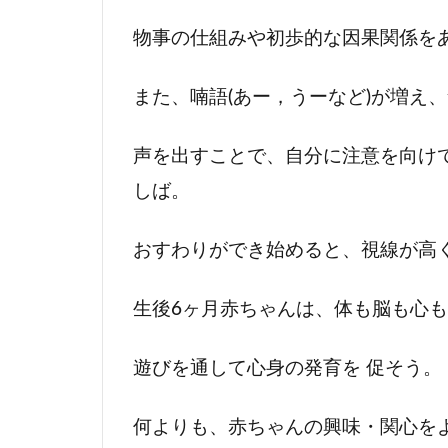
達
物事の仕組みや初歩的な因果関係を
1.2
生後
また、喃語(あー，うーなど)が増え
6ヶ
月赤
ちゃ
声を出すことで、自分に注意を向け
んの
しば。
認知
(脳)
発達
おすわりができ始めると、視線が高く
2
生後6ヶ月赤ちゃんは、体も脳も心
生
後6
ヶ
遊びを通して心身の発育を 促そう。
月
赤
何よりも、赤ちゃんの興味・関心を
ち