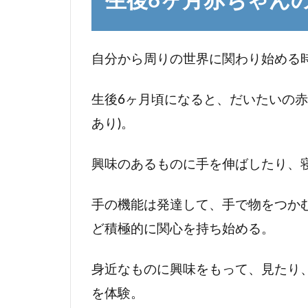
生後6ヶ月赤ちゃん
月
赤
ち
ゃ
自分から周りの世界に関わり始める
ん
の
生後6ヶ月頃になると、だいたいの赤
発
あり)。
達
1.1
興味のあるものに手を伸ばしたり、
生後
6ヶ
手の機能は発達して、手で物をつか
月赤
ちゃ
ど積極的に関心を持ち始める。
んの
運動
身近なものに興味をもって、見たり
(身
を体験。
体)発