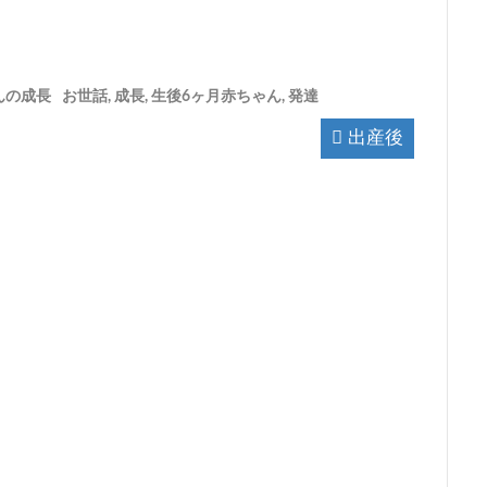
んの成長
お世話
,
成長
,
生後6ヶ月赤ちゃん
,
発達
出産後