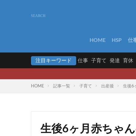
HOME
HSP
仕
注目キーワード
仕事
子育て
発達
育休
【リニ
HOME
記事一覧
子育て
出産後
生後6
生後6ヶ月赤ちゃ