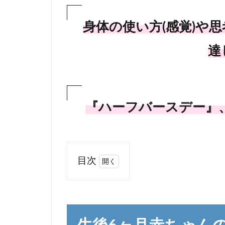
身体の使い方(感覚)や思
達
『ハーフバースデー』、
目次
1
生
後6
ヶ