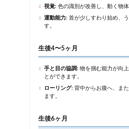
視覚
: 色の識別が改善し、動く物
健康
診断
運動能力
: 首が少しすわり始め、
2.4
す。
睡眠
パタ
生後4〜5ヶ月
ーン
の確
立
手と目の協調
: 物を掴む能力が
2.5
とができます。
コミ
ローリング
: 背中からお腹へ、ま
ュニ
ます。
ケー
ショ
ンの
促進
生後6ヶ月