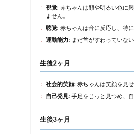
ツ
視覚
: 赤ちゃんは顔や明るい色に
ません。
2.1
安全
聴覚
: 赤ちゃんは音に反応し、特
な環
運動能力
: まだ首がすわっていな
境の
提供
2.2
生後2ヶ月
栄養
バラ
ンス
社会的笑顔
: 赤ちゃんは笑顔を見
の取
自己発見
: 手足をじっと見つめ、
れた
食事
2.3
生後3ヶ月
定期
的な