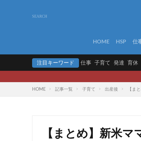
HOME
HSP
仕
注目キーワード
仕事
子育て
発達
育休
HOME
記事一覧
子育て
出産後
【まと
【まとめ】新米マ