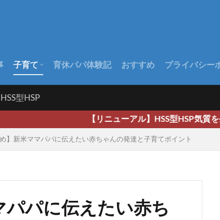
事
子育て
育休パパ体験記
おすすめ
プライバシー
出産前
出産後
赤ちゃんの成長
HSS型HSP
【リニューアル】HSS型HSP気質を生かし広く深
め】新米ママパパに伝えたい赤ちゃんの発達と子育てポイント
マパパに伝えたい赤ち