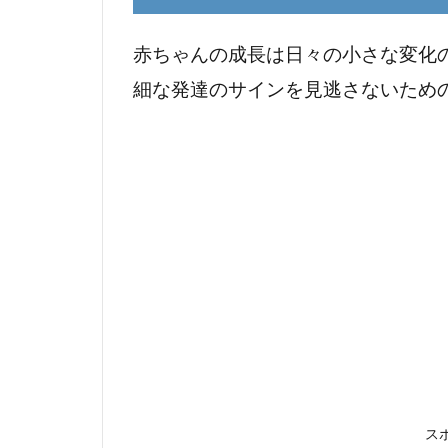
の
発
達
赤ちゃんの成長は日々の小さな変化
段
細な発達のサインを見逃さないため
階
1.1
赤ち
ゃん
の月
齢ご
との
発達
の理
解
2
新
ス
米