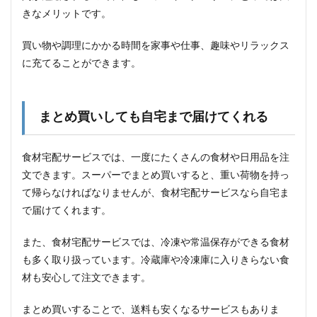
い
きなメリットです。
4
食材
買い物や調理にかかる時間を家事や仕事、趣味やリラックス
宅配
に充てることができます。
サー
ビス
のデ
メリ
まとめ買いしても自宅まで届けてくれる
ット
4.1
食材宅配サービスでは、一度にたくさんの食材や日用品を注
価格
が高
文できます。スーパーでまとめ買いすると、重い荷物を持っ
めで
て帰らなければなりませんが、食材宅配サービスなら自宅ま
ある
で届けてくれます。
4.2
自分
また、食材宅配サービスでは、冷凍や常温保存ができる食材
の好
みに
も多く取り扱っています。冷蔵庫や冷凍庫に入りきらない食
合わ
材も安心して注文できます。
ない
食材
まとめ買いすることで、送料も安くなるサービスもありま
が届