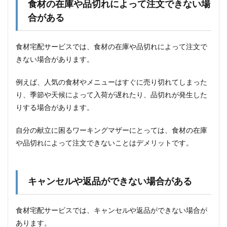
てみ
食材の在庫や品切れによって注文できない場
たお
合がある
客様
の声
8.1
食材宅配サービスでは、食材の在庫や品切れによって注文で
お子
きない場合があります。
様が
喜ん
で食
例えば、人気の食材やメニューはすぐに売り切れてしまった
べて
り、季節や天候によって入荷が遅れたり、品切れが発生した
くれ
りする場合があります。
る
8.2
自分の献立に困るワーキングマザーにとっては、食材の在庫
栄養
や品切れによって注文できないことはデメリットです。
バラ
ンス
が良
くな
った
キャンセルや返品ができない場合がある
8.3
手間
食材宅配サービスでは、キャンセルや返品ができない場合が
が省
あります。
ける