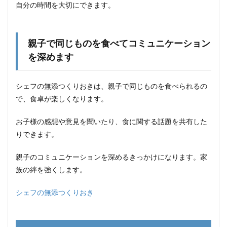
得な
自分の時間を大切にできます。
キャ
ンペ
ーン
実施
親子で同じものを食べてコミュニケーション
中！
を深めます
11.1
初回限
定割引
シェフの無添つくりおきは、親子で同じものを食べられるの
11.2
で、食卓が楽しくなります。
送料無
料
お子様の感想や意見を聞いたり、食に関する話題を共有した
りできます。
親子のコミュニケーションを深めるきっかけになります。家
族の絆を強くします。
シェフの無添つくりおき