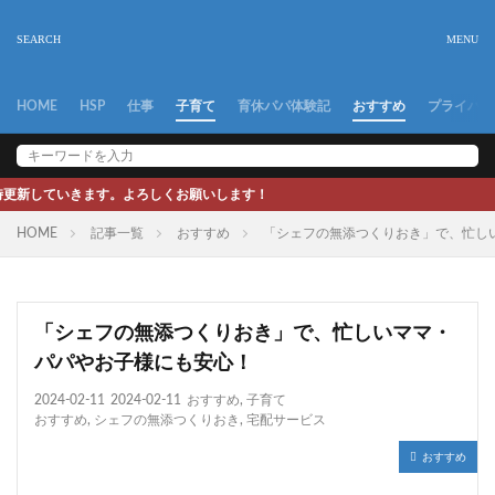
HOME
HSP
仕事
子育て
育休パパ体験記
おすすめ
プライバシ
よろしくお願いします！
HOME
記事一覧
おすすめ
「シェフの無添つくりおき」で、忙し
「シェフの無添つくりおき」で、忙しいママ・
パパやお子様にも安心！
2024-02-11
2024-02-11
おすすめ
,
子育て
おすすめ
,
シェフの無添つくりおき
,
宅配サービス
おすすめ