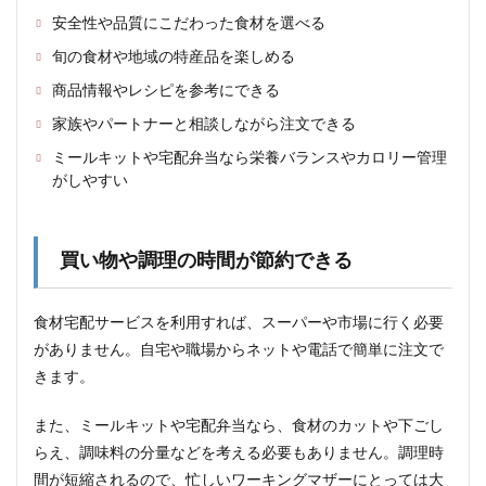
ート
安全性や品質にこだわった食材を選べる
ナー
と相
旬の食材や地域の特産品を楽しめる
談し
商品情報やレシピを参考にできる
なが
ら注
家族やパートナーと相談しながら注文できる
文で
きる
ミールキットや宅配弁当なら栄養バランスやカロリー管理
がしやすい
3.7
ミー
ルキ
ット
買い物や調理の時間が節約できる
や宅
配弁
当な
食材宅配サービスを利用すれば、スーパーや市場に行く必要
ら栄
養バ
がありません。自宅や職場からネットや電話で簡単に注文で
ラン
きます。
スや
カロ
リー
また、ミールキットや宅配弁当なら、食材のカットや下ごし
管理
らえ、調味料の分量などを考える必要もありません。調理時
がし
やす
間が短縮されるので、忙しいワーキングマザーにとっては大