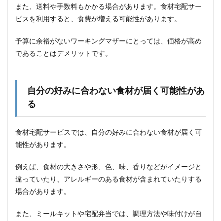
6.3
また、送料や手数料もかかる場合があります。食材宅配サー
化学
ビスを利用すると、食費が増える可能性があります。
調味
料を
予算に余裕がないワーキングマザーにとっては、価格が高め
避け
たい
であることはデメリットです。
6.4
食材
の管
自分の好みに合わない食材が届く可能性があ
理が
大変
る
6.5
親子
食材宅配サービスでは、自分の好みに合わない食材が届く可
で同
能性があります。
じも
のを
食べ
例えば、食材の大きさや形、色、味、香りなどがイメージと
たい
違っていたり、アレルギーのある食材が含まれていたりする
7
場合があります。
シェ
フの
また、ミールキットや宅配弁当では、調理方法や味付けが自
無添