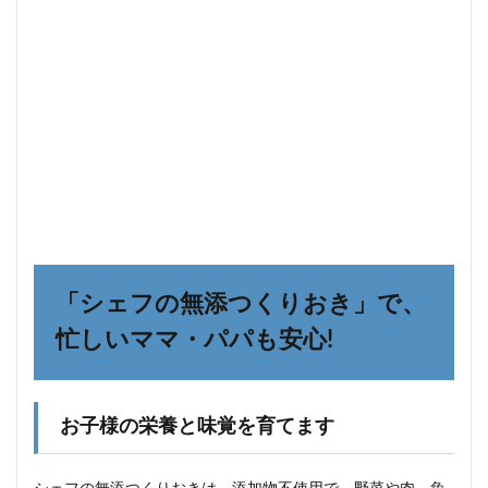
9.3
メニ
ュー
の種
類や
量
9.4
価格
や送
料
10
シェ
フの
無添
「シェフの無添つくりおき」で、
つく
忙しいママ・パパも安心!
りお
きは
こん
な方
にお
お子様の栄養と味覚を育てます
すす
めで
す！