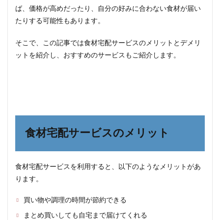
べる
ば、価格が高めだったり、自分の好みに合わない食材が届い
たりする可能性もあります。
3.4
旬の
食材
そこで、この記事では食材宅配サービスのメリットとデメリ
や地
ットを紹介し、おすすめのサービスもご紹介します。
域の
特産
品を
楽し
める
3.5
商品
情報
食材宅配サービスのメリット
やレ
シピ
を参
考に
食材宅配サービスを利用すると、以下のようなメリットがあ
でき
ります。
る
3.6
買い物や調理の時間が節約できる
家族
まとめ買いしても自宅まで届けてくれる
やパ