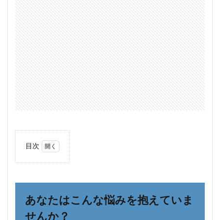
目次
1
あな
たは
こん
な悩
あなたはこんな悩みを抱えていま
みを
抱え
せんか？