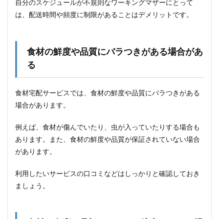
メニ
自分のスケジュールが不規則なワーキングマザーにとって
ュー
は、配送時間や頻度に制限があることはデメリットです。
7.4
シェ
フ監
食材の鮮度や品質にバラつきがある場合があ
修
る
7.5
お子
様の
食材宅配サービスでは、食材の鮮度や品質にバラつきがある
好み
場合があります。
に合
わせ
て選
例えば、食材が傷んでいたり、虫が入っていたりする場合も
べる
あります。また、食材の鮮度や品質が保証されていない場合
8
があります。
シェ
フの
利用したいサービスの口コミなどはしっかりと確認しておき
無添
つく
ましょう。
りお
きを
使っ