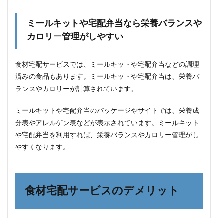
ます
5.2
ミールキットや宅配弁当なら栄養バランスや
手間
を省
カロリー管理がしやすい
いて
時間
を有
食材宅配サービスでは、ミールキットや宅配弁当などの調理
効に
済みの食品もあります。ミールキットや宅配弁当は、栄養バ
使え
ます
ランスやカロリーが計算されています。
5.3
ミールキットや宅配弁当のパッケージやサイトでは、栄養成
親子
で同
分表やアレルゲン表などが表示されています。ミールキット
じも
や宅配弁当を利用すれば、栄養バランスやカロリー管理がし
のを
やすくなります。
食べ
てコ
ミュ
ニケ
ーシ
食材宅配サービスのデメリット
ョン
を深
めま