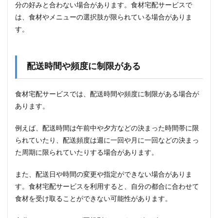
つく
分の好みと合わない場合があります。食材宅配サービスで
りお
は、食材やメニューの選択肢が限られている場合がありま
きな
す。
ら、
こん
なメ
リッ
トが
配送時間や頻度に制限がある
あり
ま
す！
食材宅配サービスでは、配送時間や頻度に制限がある場合が
あります。
7.1
添加
物不
例えば、配送時間は午前中や夕方などの決まった時間帯に限
使用
られていたり、配送頻度は週に一回や月に一回などの決まっ
7.2
た周期に限られていたりする場合があります。
冷蔵
保存
また、配送日や時間の変更や指定ができない場合がありま
7.3
す。食材宅配サービスを利用すると、自分の都合に合わせて
多様
食材を受け取ることができない可能性があります。
な食
材と