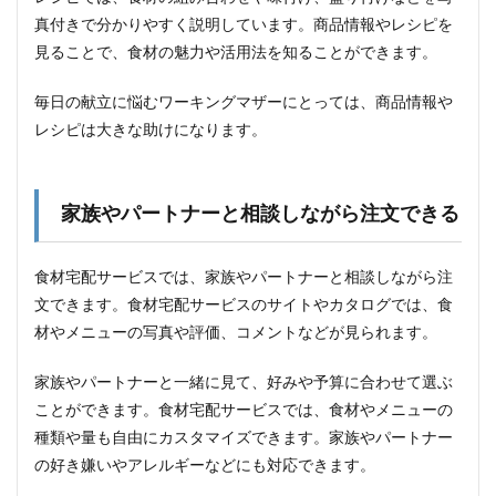
ある
真付きで分かりやすく説明しています。商品情報やレシピを
5
見ることで、食材の魅力や活用法を知ることができます。
「シ
ェフ
の無
毎日の献立に悩むワーキングマザーにとっては、商品情報や
添つ
レシピは大きな助けになります。
くり
お
き」
で、
家族やパートナーと相談しながら注文できる
忙し
いマ
マ・
食材宅配サービスでは、家族やパートナーと相談しながら注
パパ
も安
文できます。食材宅配サービスのサイトやカタログでは、食
心!
材やメニューの写真や評価、コメントなどが見られます。
5.1
お子
家族やパートナーと一緒に見て、好みや予算に合わせて選ぶ
様の
ことができます。食材宅配サービスでは、食材やメニューの
栄養
種類や量も自由にカスタマイズできます。家族やパートナー
と味
覚を
の好き嫌いやアレルギーなどにも対応できます。
育て