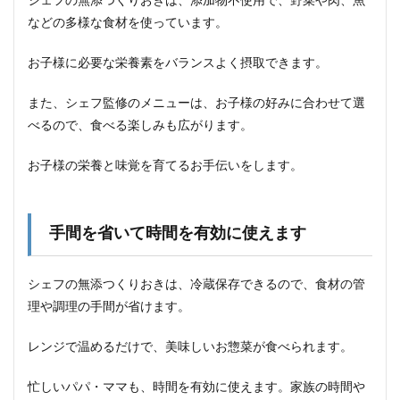
シェフの無添つくりおきは、添加物不使用で、野菜や肉、魚
10.1
などの多様な食材を使っています。
お子様
の栄養
お子様に必要な栄養素をバランスよく摂取できます。
と味覚
を育て
たい方
また、シェフ監修のメニューは、お子様の好みに合わせて選
べるので、食べる楽しみも広がります。
10.2
化学調
味料を
お子様の栄養と味覚を育てるお手伝いをします。
摂取さ
せたく
ない方
手間を省いて時間を有効に使えます
10.3
親子で
同じも
シェフの無添つくりおきは、冷蔵保存できるので、食材の管
のを食
べたい
理や調理の手間が省けます。
方
レンジで温めるだけで、美味しいお惣菜が食べられます。
11
今な
らお
忙しいパパ・ママも、時間を有効に使えます。家族の時間や