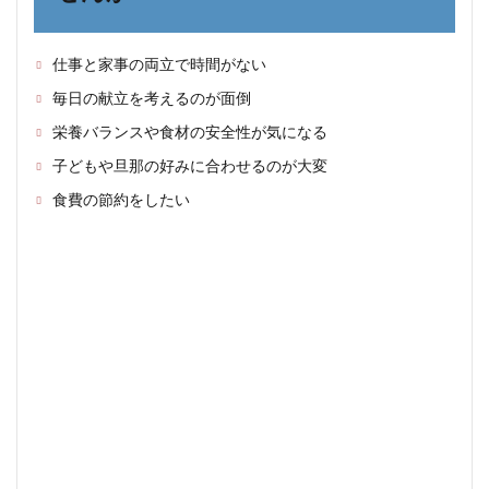
てい
ませ
ん
か？
仕事と家事の両立で時間がない
2
毎日の献立を考えるのが面倒
食材
栄養バランスや食材の安全性が気になる
宅配
サー
子どもや旦那の好みに合わせるのが大変
ビス
とは
食費の節約をしたい
3
食材
宅配
サー
ビス
のメ
リッ
ト
3.1
買い
物や
調理