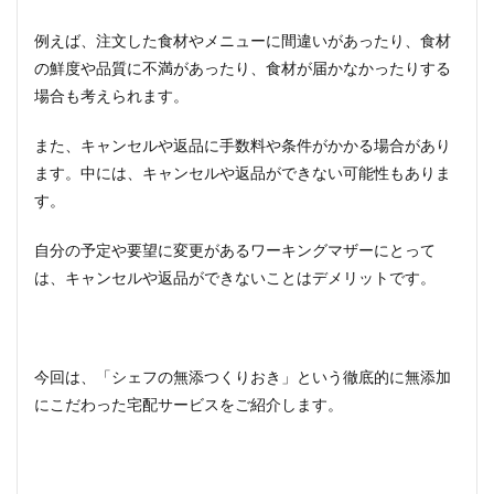
9
例えば、注文した食材やメニューに間違いがあったり、食材
シェ
の鮮度や品質に不満があったり、食材が届かなかったりする
フの
無添
場合も考えられます。
つく
りお
また、キャンセルや返品に手数料や条件がかかる場合があり
きと
他の
ます。中には、キャンセルや返品ができない可能性もありま
宅配
す。
食サ
ービ
自分の予定や要望に変更があるワーキングマザーにとって
スの
違い
は、キャンセルや返品ができないことはデメリットです。
9.1
添加
物の
有無
今回は、「シェフの無添つくりおき」という徹底的に無添加
9.2
にこだわった宅配サービスをご紹介します。
冷凍
か冷
蔵か