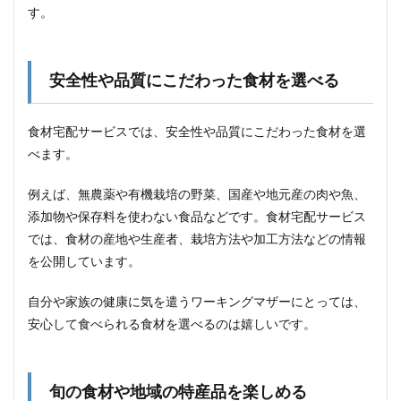
く可
す。
能性
があ
る
安全性や品質にこだわった食材を選べる
4.3
配送
時間
食材宅配サービスでは、安全性や品質にこだわった食材を選
や頻
度に
べます。
制限
があ
例えば、無農薬や有機栽培の野菜、国産や地元産の肉や魚、
る
添加物や保存料を使わない食品などです。食材宅配サービス
4.4
では、食材の産地や生産者、栽培方法や加工方法などの情報
食材
の鮮
を公開しています。
度や
品質
自分や家族の健康に気を遣うワーキングマザーにとっては、
にバ
安心して食べられる食材を選べるのは嬉しいです。
ラつ
きが
ある
場合
があ
旬の食材や地域の特産品を楽しめる