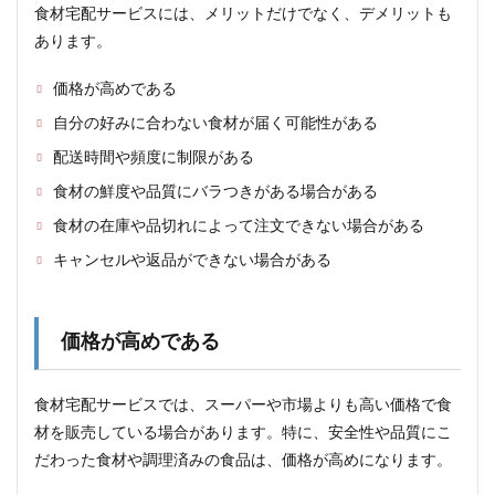
す
食材宅配サービスには、メリットだけでなく、デメリットも
6
あります。
共働
き世
価格が高めである
帯の
食事
自分の好みに合わない食材が届く可能性がある
の悩
み、
配送時間や頻度に制限がある
解決
食材の鮮度や品質にバラつきがある場合がある
しま
す！
食材の在庫や品切れによって注文できない場合がある
6.1
キャンセルや返品ができない場合がある
時間
がな
い
価格が高めである
6.2
栄養
バラ
食材宅配サービスでは、スーパーや市場よりも高い価格で食
ンス
が気
材を販売している場合があります。特に、安全性や品質にこ
にな
だわった食材や調理済みの食品は、価格が高めになります。
る