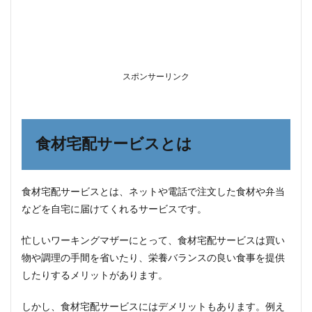
の時
間が
節約
でき
る
3.2
スポンサーリンク
まと
め買
いし
ても
自宅
食材宅配サービスとは
まで
届け
てく
れる
食材宅配サービスとは、ネットや電話で注文した食材や弁当
3.3
などを自宅に届けてくれるサービスです。
安全
性や
忙しいワーキングマザーにとって、食材宅配サービスは買い
品質
物や調理の手間を省いたり、栄養バランスの良い食事を提供
にこ
だわ
したりするメリットがあります。
った
食材
しかし、食材宅配サービスにはデメリットもあります。例え
を選