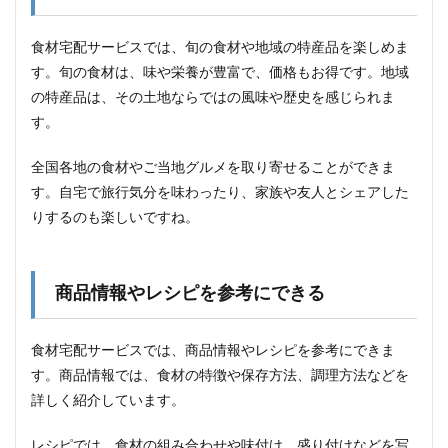
る
4.5
食材宅配サービスでは、旬の食材や地域の特産品を楽しめま
食材
す。旬の食材は、味や栄養が豊富で、価格もお得です。地域
の在
庫や
の特産品は、その土地ならではの風味や歴史を感じられま
品切
す。
れに
よっ
て注
全国各地の食材やご当地グルメを取り寄せることができま
文で
す。自宅で旅行気分を味わったり、家族や友人とシェアした
きな
りするのも楽しいですね。
い場
合が
ある
4.6
商品情報やレシピを参考にできる
キャ
ンセ
ルや
食材宅配サービスでは、商品情報やレシピを参考にできま
返品
す。商品情報では、食材の特徴や保存方法、調理方法などを
がで
きな
詳しく紹介しています。
い場
合が
レシピでは、食材の組み合わせや味付け、盛り付けなどを写