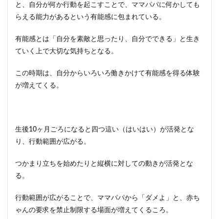
に注
と、自分が何か行動を起こすことで、ママパパに何かしても
意
らえる能力があるという有能感に包まれている。
1.5
触っ
有能感とは「自分を素敵と思ったり、自分でできる」と生き
て欲
ていく上で大切な気持ちとなる。
しく
ない
もの
この時期は、自分からいろいろ働きかけて有能感を得る体験
に限
が増えてくる。
って
触っ
てく
る
生後10ヶ月ごろになると四つ這い（はいはい）が活発とな
1.6
生活
り、行動範囲が広がる。
をす
る上
つかまり立ちを始めたりと縦横に対しての動きが活発とな
で欠
る。
かせ
ない
行動
行動範囲が広がることで、ママパパから「ダメよ」と、赤ち
に対
ゃんの要求を禁止制限する場面が増えてくるころ。
して