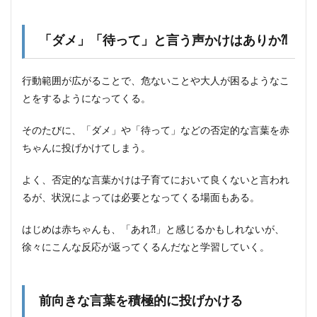
「イ
ヤイ
ヤ」
「ダメ」「待って」と言う声かけはありか⁈
2
「〜
した
行動範囲が広がることで、危ないことや大人が困るようなこ
い」
とをするようになってくる。
とい
う気
持ち
そのたびに、「ダメ」や「待って」などの否定的な言葉を赤
は成
ちゃんに投げかけてしまう。
長に
欠か
せな
よく、否定的な言葉かけは子育てにおいて良くないと言われ
い
るが、状況によっては必要となってくる場面もある。
2.1
自分
はじめは赤ちゃんも、「あれ⁈」と感じるかもしれないが、
の育
徐々にこんな反応が返ってくるんだなと学習していく。
児に
対す
る感
覚を
前向きな言葉を積極的に投げかける
信じ