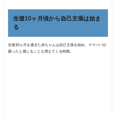
生後
10
ヶ月
頃か
生後10ヶ月頃から自己主張は始ま
ら自
己主
る
張は
始ま
る
生後10ヵ月を過ぎた赤ちゃんは自己主張を始め、ママパパが
1.1
困ったと感じることも増えてくる時期。
自己
主張
する
のは
成長
した
証
1.2
「ダ
メ」
「待
っ
て」