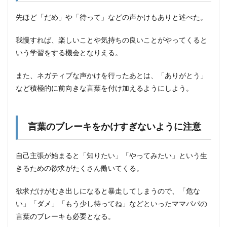
よう
2.2
先ほど「だめ」や「待って」などの声かけもありと述べた。
子育
て(し
我慢すれば、楽しいことや気持ちの良いことがやってくると
つけ)
いう学習をする機会となりえる。
には
一貫
性が
また、ネガティブな声かけを行ったあとは、「ありがとう」
なく
など積極的に前向きな言葉を付け加えるようにしよう。
ても
大丈
夫
3
言葉のブレーキをかけすぎないように注意
まと
め
自己主張が始まると「知りたい」「やってみたい」という生
きるための欲求がたくさん働いてくる。
欲求だけがむき出しになると暴走してしまうので、「危な
い」「ダメ」「もう少し待ってね」などといったママパパの
言葉のブレーキも必要となる。