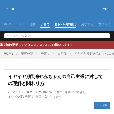
HOME
HSP
仕事
子育て
育休パパ体験記
おすすめ
プライバシ
きます。よろしくお願いします！
HOME
記事一覧
子育て
出産後
イヤイヤ期到来!?赤ちゃん
イヤイヤ期到来!?赤ちゃんの自己主張に対して
の理解と関わり方
2023-10-06
2024-01-26
出産後
,
子育て
,
育休パパ体験記
イヤイヤ期
,
子育て
,
自己主張
,
赤ちゃん
出産後