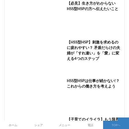
【必見】生き方がわからない
HSS型HSPの方へ伝えたいこと
【HSS型HSP】刺激を求めるの
に疲れやすい？ 矛盾だらけの夫
婦が「すれ違い」を「愛」に変
える4つのステップ
HSS型HSPは仕事が続かない!？
これからの働き方を考えよう
【子育てのイライラ】もう限界
なママパパへ。「自分時間」を
ホーム
シェア
メニュー
電話
TOPへ