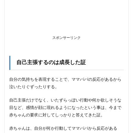
と言
う声
かけ
はあ
りか⁈
1.3
スポンサーリンク
前向
きな
言葉
を積
極的
自己主張するのは成長した証
に投
げか
ける
自分の気持ちを表現することで、ママパパの反応があるから
1.4
泣いたりぐずったりする。
言葉
のブ
自己主張だけでなく、いたずらっぽい行動や何か欲しそうな
レー
目など、感情が顔に現れるようになったという事は、今まで
キを
かけ
赤ちゃんの要求に対してしっかりと答えてきた証。
すぎ
ない
赤ちゃんは、自分が何か行動してママパパから反応がある
よう