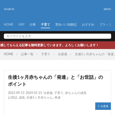
HOME
HSP
仕事
子育て
育休パパ体験記
おすすめ
プライバシ
事を随時更新していきます。よろしくお願いします！
HOME
記事一覧
子育て
出産後
生後1ヶ月赤ちゃんの「発達
生後1ヶ月赤ちゃんの「発達」と「お世話」の
ポイント
2022-09-13
2024-01-21
出産後
,
子育て
,
赤ちゃんの成長
お世話
,
成長
,
生後1ヶ月赤ちゃん
,
発達
出産後