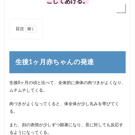
こしてあげる。
目次
1
生後
1ヶ
月赤
ちゃ
生後1ヶ月赤ちゃんの発達
んの
発達
1.1
生後0ヶ月の頃と比べて、全体的に身体の肉づきがよくなり、
生後1
ムチムチしてくる。
ヶ月
赤ち
ゃん
肉づきがよくなってくると、体全体が少し丸みを帯びてく
の運
る。
動(身
体)発
達
また、顔の表情が少しずつ顕著になり、音に対しても反応す
るようになってくる。
1.2