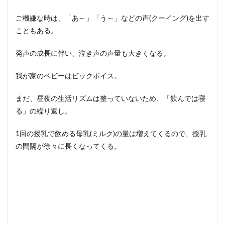
生後1
ヶ月
ご機嫌な時は、「あ～」「う～」などの声(クーイング)を出す
赤ち
こともある。
ゃん
の認
知(脳)
発声の成長に伴い、泣き声の声量も大きくなる。
発達
我が家のベビーはビックボイス。
2
生後
1ヶ
まだ、昼夜の生活リズムは整っていないため、「飲んでは寝
月赤
る」の繰り返し。
ちゃ
んの
お世
1回の授乳で飲める母乳(ミルク)の量は増えてくるので、授乳
話ポ
の間隔が徐々に長くなってくる。
イン
ト
2.1
「外
気
浴」
を
徐々