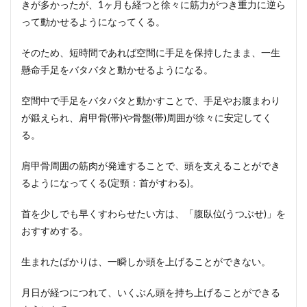
きが多かったが、1ヶ月も経つと徐々に筋力がつき重力に逆ら
気に
せず
って動かせるようになってくる。
「抱
っ
そのため、短時間であれば空間に手足を保持したまま、一生
こ」
懸命手足をバタバタと動かせるようになる。
空間中で手足をバタバタと動かすことで、手足やお腹まわり
が鍛えられ、肩甲骨(帯)や骨盤(帯)周囲が徐々に安定してく
る。
肩甲骨周囲の筋肉が発達することで、頭を支えることができ
るようになってくる(定頸：首がすわる)。
首を少しでも早くすわらせたい方は、「腹臥位(うつぶせ)」を
おすすめする。
生まれたばかりは、一瞬しか頭を上げることができない。
月日が経つにつれて、いくぶん頭を持ち上げることができる