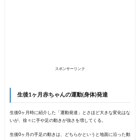
に始
める
2.2
「沐
浴(ベ
ビー
バ
ス)」
卒業
2.3
スポンサーリンク
ベビ
ー服
は
「動
きや
生後1ヶ月赤ちゃんの運動(身体)発達
すい
も
の」
生後0ヶ月時に紹介した「運動発達」とさほど大きな変化はな
2.4
いが、徐々に手や足の動きが強さを増してくる。
抱っ
こグ
生後0ヶ月の手足の動きは、どちらかというと地面に沿った動
セは