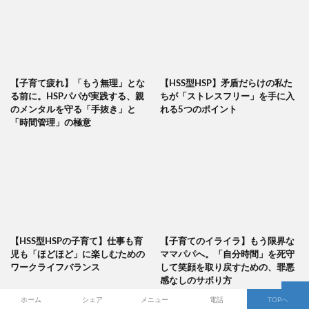
【子育て疲れ】「もう無理」とな
【HSS型HSP】矛盾だらけの私た
る前に。HSPパパが実践する、親
ちが「ストレスフリー」を手に入
のメンタルを守る「手抜き」と
れる5つのポイント
「時間管理」の極意
【HSS型HSPの子育て】仕事も育
【子育てのイライラ】もう限界な
児も「ほどほど」に楽しむための
ママパパへ。「自分時間」を死守
ワークライフバランス
して笑顔を取り戻すための、罪悪
感なしのサボり方
ホーム
シェア
メニュー
電話
TOPへ