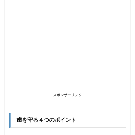
４つ
のポ
イン
ト
2
歯磨
きが
好き
にな
る工
夫
スポンサーリンク
歯を守る４つのポイント