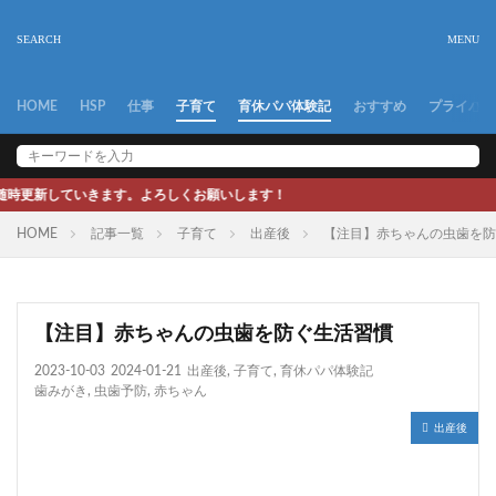
HOME
HSP
仕事
子育て
育休パパ体験記
おすすめ
プライバシ
す。よろしくお願いします！
HOME
記事一覧
子育て
出産後
【注目】赤ちゃんの虫歯を防
【注目】赤ちゃんの虫歯を防ぐ生活習慣
2023-10-03
2024-01-21
出産後
,
子育て
,
育休パパ体験記
歯みがき
,
虫歯予防
,
赤ちゃん
出産後