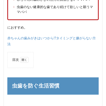
虫歯のない健康的な歯であり続けて欲しいと願うマ
マパパ
におすすめ。
赤ちゃんの歯みがきはいつから!?タイミングと嫌がらない方
法
目次
1
虫歯
を防
ぐ生
活習
虫歯を防ぐ生活習慣
慣
1.1
歯を
守る