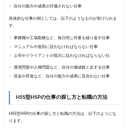
らし
さの
自分の能力や成果が評価されない仕事
見つ
け方
具体的な仕事の例としては、以下のようなものが挙げられま
4.3
す。
HSS
型
事務職や工場勤務など、毎日同じ作業を繰り返す仕事
HSP
の幸
マニュアルや規則に従わなければならない仕事
せの
上司やクライアントの指示に従わなければならない仕
定義
と目
標の
環境問題や人権問題など、自分の価値観と反する仕事
設定
賃金や昇進など、自分の能力や成果に見合わない仕事
法
5
まと
め
HSS型HSPの仕事の探し方と転職の方法
HSS型HSPの仕事の探し方と転職の方法は、以下のようにな
ります。