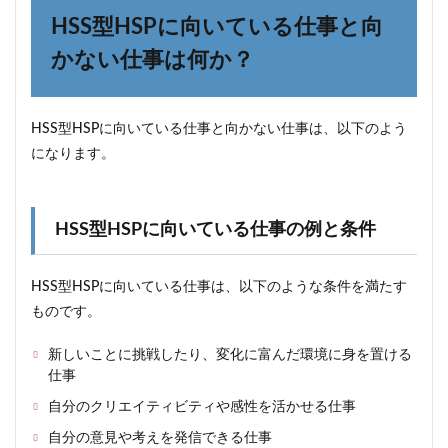
き合
HSS型HSPに向いている仕事と向
い方
とコ
かない仕事は何か？
ミュ
ニケ
ーシ
ョン
HSS型HSPに向いている仕事と向かない仕事は、以下のよう
の方
法
になります。
3.2
HSS
型
HSS型HSPに向いている仕事の例と条件
HSP
のス
トレ
HSS型HSPに向いている仕事は、以下のような条件を満たす
スの
原因
ものです。
と対
処法
新しいことに挑戦したり、変化に富んだ環境に身を置ける
仕事
3.3
HSS
自分のクリエイティビティや感性を活かせる仕事
型
HSP
自分の意見や考えを発信できる仕事