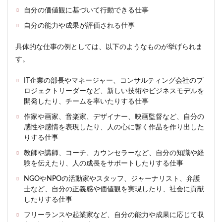
の疲
自分の価値観に基づいて行動できる仕事
労の
サイ
自分の能力や成果が評価される仕事
ンと
回復
法
具体的な仕事の例としては、以下のようなものが挙げられま
す。
4
HSS
IT企業の部長やマネージャー、コンサルティング会社のプ
型
HSP
ロジェクトリーダーなど、新しい技術やビジネスモデルを
とし
開発したり、チームを率いたりする仕事
て幸
せに
作家や画家、音楽家、デザイナー、映画監督など、自分の
なる
感性や感情を表現したり、人の心に響く作品を作り出した
ため
りする仕事
のラ
イフ
教師や講師、コーチ、カウンセラーなど、自分の知識や経
スタ
験を伝えたり、人の成長をサポートしたりする仕事
イル
NGOやNPOの活動家やスタッフ、ジャーナリスト、弁護
と価
値観
士など、自分の正義感や価値観を実現したり、社会に貢献
は何
したりする仕事
か？
フリーランスや起業家など、自分の能力や成果に応じて収
4.1