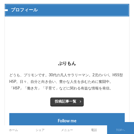
プロフィール
ぷりもん
どうも、プリモンです。30代の凡人サラリーマン。2児のパパ。HSS型
HSP。日々、自分と向き合い、豊かな人生を歩むために奮闘中。
「HSP」「働き方」「子育て」などに関わる有益な情報を発信。
投稿記事一覧
Follow me
ホーム
シェア
メニュー
電話
TOPへ