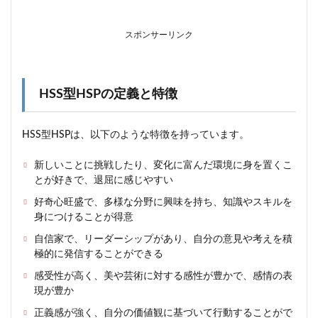
向
2
スポンサーリンク
HSS
型
HSP
に向
HSS型HSPの定義と特徴
いて
いる
仕事
と向
HSS型HSPは、以下のような特徴を持っています。
かな
い仕
新しいことに挑戦したり、変化に富んだ環境に身を置くこ
事は
とが好きで、退屈に感じやすい
何
か？
好奇心旺盛で、多様な分野に興味を持ち、知識やスキルを
身につけることが得意
2.1
HSS
自信家で、リーダーシップがあり、自分の意見や考えを積
型
極的に発信することができる
HSP
に向
感受性が高く、美や芸術に対する感性が豊かで、感情の表
いて
現が豊か
いる
仕事
正義感が強く、自分の価値観に基づいて行動することがで