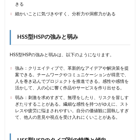
の例
きる
と条
細かいことに気づきやすく、分析力や洞察力がある
件
2.2
HSS
型
HSS型HSPの強みと弱み
HSP
に向
かな
HSS型HSPの強みと弱みは、以下のようになります。
い仕
事の
強み：クリエイティブで、革新的なアイデアや解決策を提
例と
案できる。チームワークやコミュニケーションが得意で、
理由
人を巻き込んでプロジェクトを推進できる。感性や感情を
2.3
活かして、人の心に響く作品やサービスを作り出せる。
HSS
型
弱み：刺激を求めすぎて、無理をしたり、リスクを冒しす
HSP
ぎたりすることがある。繊細な感性を持つがゆえに、スト
の仕
レスや疲労に悩まされやすい。自分の価値観に固執しすぎ
事の
て、他人の意見や視点を受け入れにくいことがある。
探し
方と
転職
の方