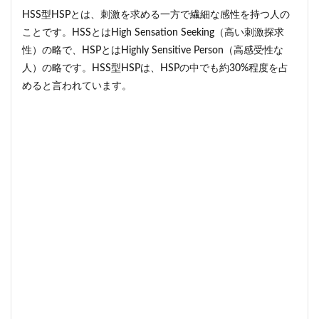
1.1
HSS型HSPとは、刺激を求める一方で繊細な感性を持つ人の
HSS
ことです。HSSとはHigh Sensation Seeking（高い刺激探求
型
HSP
性）の略で、HSPとはHighly Sensitive Person（高感受性な
の定
人）の略です。HSS型HSPは、HSPの中でも約30%程度を占
義と
めると言われています。
特徴
1.2
HSS
型
HSP
の強
みと
弱み
1.3
HSS
型
HSP
のタ
イプ
別の
特徴
と傾