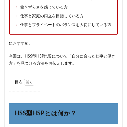
働きずらさを感じている方
仕事と家庭の両立を目指している方
仕事とプライベートのバランスを大切にしている方
におすすめ。
今回は、HSS型HSP気質について「自分に合った仕事と働き
方」を見つける方法をお伝えします。
目次
1
HSS
型
HSP
とは
HSS型HSPとは何か？
何
か？