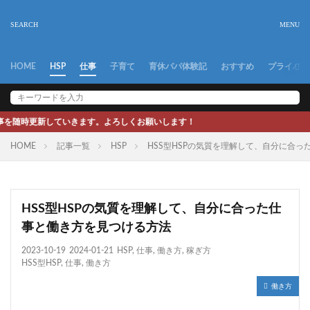
HOME
HSP
仕事
子育て
育休パパ体験記
おすすめ
プライバシ
ます。よろしくお願いします！
HOME
記事一覧
HSP
HSS型HSPの気質を理解して、自分に合
HSS型HSPの気質を理解して、自分に合った仕
事と働き方を見つける方法
2023-10-19
2024-01-21
HSP
,
仕事
,
働き方
,
稼ぎ方
HSS型HSP
,
仕事
,
働き方
働き方