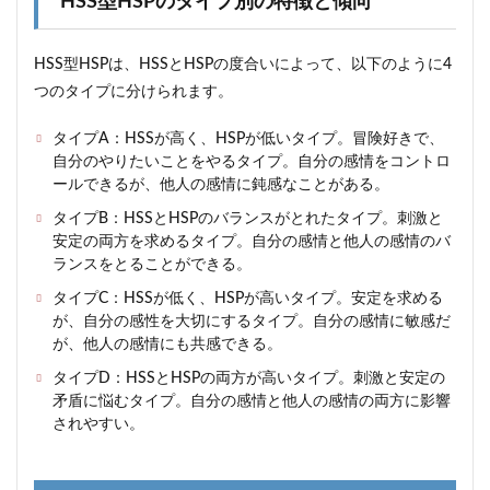
HSS型HSPのタイプ別の特徴と傾向
法
3
HSS型HSPは、HSSとHSPの度合いによって、以下のように4
HSS
型
つのタイプに分けられます。
HSP
の働
タイプA：HSSが高く、HSPが低いタイプ。冒険好きで、
き方
自分のやりたいことをやるタイプ。自分の感情をコントロ
とス
トレ
ールできるが、他人の感情に鈍感なことがある。
スマ
タイプB：HSSとHSPのバランスがとれたタイプ。刺激と
ネジ
安定の両方を求めるタイプ。自分の感情と他人の感情のバ
メン
トの
ランスをとることができる。
コツ
タイプC：HSSが低く、HSPが高いタイプ。安定を求める
は何
か？
が、自分の感性を大切にするタイプ。自分の感情に敏感だ
が、他人の感情にも共感できる。
3.1
HSS
タイプD：HSSとHSPの両方が高いタイプ。刺激と安定の
型
矛盾に悩むタイプ。自分の感情と他人の感情の両方に影響
HSP
されやすい。
の仕
事へ
の向