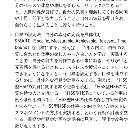
分のペースで休息や趣味を楽しみ、リラックスできるこ
と。人間関係が良好で、自分の気質を理解してくれる同僚
や上司、部下と協力し合うこと。自分の気質を受け入れ、
自分らしく生きることに誇りを持つこと。
目標の設定法：自分の幸せの定義を具体化し、
SMART（Specific, Measurable, Achievable, Relevant, Time-
bound）な目標にする。例えば、「1年以内に、自分の気
質に合わせた仕事の探し方や向き合い方を学び、実践する
ことで、自分の能力を発揮できる仕事に就き、やりがいと
充実感を感じるとともに、ストレスや疲労をコントロール
できるようになる」という目標を設定する。目標を達成す
るために、具体的な行動や計画を立てる。例えば、「HSS
型HSPの気質に関する本や記事を読む」「HSS型HSPの気
質を持つ人と交流する」「HSS型HSPに向いている仕事の
例や条件を調べる」「HSS型HSPの仕事の探し方や転職の
方法を学ぶ」「HSS型HSPの仕事への向き合い方やストレ
スマネジメントの方法を実践する」という行動や計画を立
てる。目標や行動や計画を定期的に見直し、評価や改善や
振り返りをする。