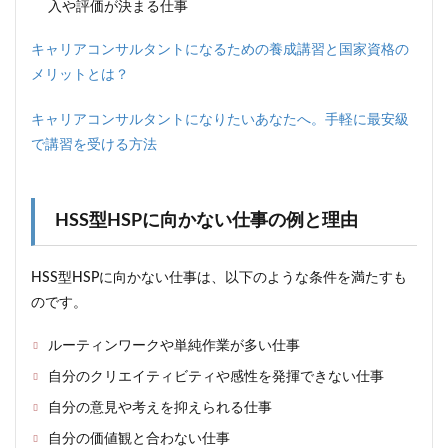
入や評価が決まる仕事
HSS
型
キャリアコンサルタントになるための養成講習と国家資格の
HSP
のラ
メリットとは？
イフ
スタ
キャリアコンサルタントになりたいあなたへ。手軽に最安級
イル
で講習を受ける方法
のポ
イン
トと
バラ
ンス
HSS型HSPに向かない仕事の例と理由
の取
り方
HSS型HSPに向かない仕事は、以下のような条件を満たすも
4.2
のです。
HSS
型
HSP
ルーティンワークや単純作業が多い仕事
の価
自分のクリエイティビティや感性を発揮できない仕事
値観
の特
自分の意見や考えを抑えられる仕事
徴と
自分
自分の価値観と合わない仕事