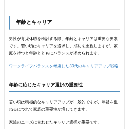
と経
済的
な安
心
年齢とキャリア
2
子供
男性が育児休暇を検討する際、年齢とキャリアは重要な要素
の成
長と
です。若い頃はキャリアを追求し、成功を重視しますが、家
家族
庭を持つと年齢とともにバランスが求められます。
の幸
福感
ワークライフバランスを考慮した30代のキャリアアップ戦略
2.1
親と
して
年齢に応じたキャリア選択の重要性
の成
長
2.2
若い頃は積極的なキャリアアップが一般的ですが、年齢を重
子供
ねるにつれて家庭の重要性が増してきます。
の未
来へ
の投
家族のニーズに合わせたキャリア選択が重要です。
資