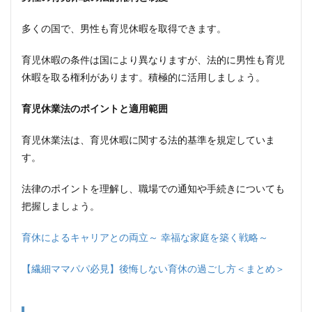
児休
暇を
乗り
多くの国で、男性も育児休暇を取得できます。
越え
る方
育児休暇の条件は国により異なりますが、法的に男性も育児
法
休暇を取る権利があります。積極的に活用しましょう。
4
家庭
育児休業法のポイントと適用範囲
環境
と仕
事環
育児休業法は、育児休暇に関する法的基準を規定していま
境
す。
4.1
家族
法律のポイントを理解し、職場での通知や手続きについても
とビ
把握しましょう。
ジョ
ンを
共有
育休によるキャリアとの両立～ 幸福な家庭を築く戦略～
4.2
【繊細ママパパ必見】後悔しない育休の過ごし方＜まとめ＞
家族
への
貢献