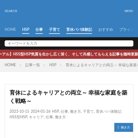
HOME
HSP
仕事
子育て
育休パパ体験記
おすすめ
プライバシ
気質を生かし広く深く、そして共感してもらえる記事を随時更新していきます。よろし
HOME
記事一覧
HSP
育休によるキャリアとの両立～ 幸福な家庭
育休によるキャリアとの両立～ 幸福な家庭を築
く戦略～
2023-10-15
2024-01-26
HSP
,
仕事
,
働き方
,
子育て
,
育休パパ体験記
HSS型HSP
,
キャリア
,
仕事
,
働き方
働き方