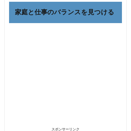
事の
バラ
家庭と仕事のバランスを見つける
ンス
を見
つけ
る
1.1
年齢
とキ
ャリ
ア
1.2
育児
休暇
制度
と法
律: 権
利と
責務
1.3
収入
補償
スポンサーリンク