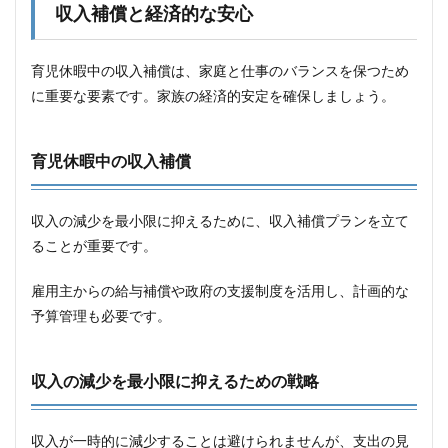
5
収入補償と経済的な安心
ソー
シャ
ルネ
育児休暇中の収入補償は、家庭と仕事のバランスを保つため
ット
に重要な要素です。家族の経済的安定を確保しましょう。
ワー
クの
活用
育児休暇中の収入補償
5.1
リソ
ース
収入の減少を最小限に抑えるために、収入補償プランを立て
の活
ることが重要です。
用
5.2
雇用主からの給与補償や政府の支援制度を活用し、計画的な
子供
予算管理も必要です。
のサ
ポー
トと
家族
収入の減少を最小限に抑えるための戦略
への
参加
5.3
収入が一時的に減少することは避けられませんが、支出の見