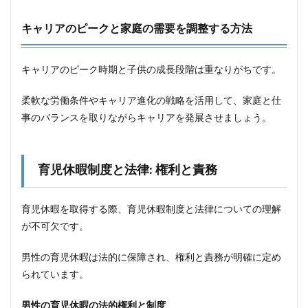
3
キャリアのピークと家庭の需要を調整する方法
社会
的支
えと
父親
キャリアのピーク時期と子供の成長段階は重なりがちです。
の交
流
柔軟な労働条件やキャリア進化の戦略を活用して、家庭と仕
3.1
事のバランスを取りながらキャリアを発展させましょう。
父親
同士
の交
流と
育児休暇制度と法律: 権利と責務
支え
のネ
ット
育児休暇を取得する際、育児休暇制度と法律についての理解
ワー
ク構
が不可欠です。
築
男性の育児休暇は法的に保障され、権利と責務が明確に定め
3.2
仲間
られています。
と共
に育
男性の育児休暇の法的権利と制度